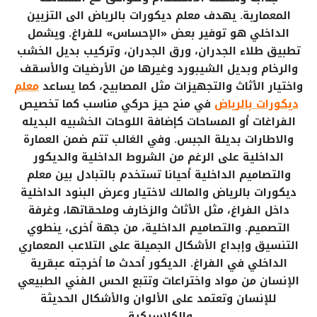
المعمارية. يهدف معلم ديكورات بالرياض الى التزيين
الداخلي هو توفير بعض «الإحساس» للفراغ. ويشمل
تطبيق طلاء الجدران، ورق الجدران، وتركيب بديل الخشب
والرخام وبديل الشيبورد وغيرها من الأرضيات والأسقف
واختيار الأثاث والتجهيزات مثل المصابيح، كما يساعد
معلم
ديكورات بالرياض
في منح حيز حركي مناسب كما تخصيص
الفراغات أو المساحات كإضافة اللوحات الخشبيه البديله
والاطارات بديلة الجبس. وفي الغالب تتم ضمن العمارة
الداخلية على الرغم من الشروط الداخلية والديكور
والتصاميم الداخلية أحيانا تستخدم بالتبادل بين معلم
ديكورات بالرياض والمالك لاختيار وعرض البنود الداخلية
داخل الفراغ، مثل الأثاث والزخارف وملحقاتها، وغرفة
التصميم. والتصاميم الداخلية، من جهة أخرى، ينطوي
التنسيق وإبداع الأشكال الجميلة على التلاعب المعماري
الداخلي في الفراغ. الديكور أحدث ما أخرجته عبقرية
الإنسان من مواد واختراعات وتتبع الحس الفني الطبيعي
للإنسان وتعتمد على الألوان والأشكال الحديثة
والكلاسيكية.