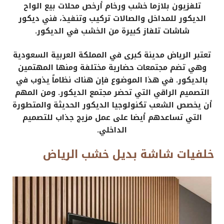
تلفزيون بلازما خشب ورخام أرخص محلات بيع الواح
الديكور للمداخل والصالات تركيب وتنفيذ، فني ديكور
شاشات تلفاز كبيرة من الخشب في الديكور.
تعتبر الرياض مدينة كبرى في المملكة العربية السعودية
وهي تضم مجتمعات حضارية مختلفة ومنها المهتمين
بالديكور. في هذا الموضوع فإن هناك نظاماً يذوب في
التصميم الراقي التي تحضر مجتمع الديكور. ومن المهم
أن يخصص الشعب تكنولوجيا الديكور الحديثة والمتطورة
التي تساعدهم أيضا على عمل مزيج جذاب للتصميم
الداخلي.
خلفيات شاشة بديل خشب الرياض